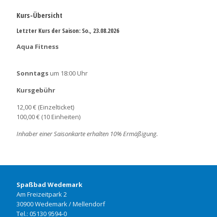
Kurs-Übersicht
Letzter Kurs der Saison:
So.,
23.08.2026
Aqua Fitness
Sonntags
um 18:00 Uhr
Kursgebühr
12,00 € (Einzelticket)
100,00 € (10 Einheiten)
Inhaber einer Saisonkarte erhalten 10% Ermäßigung.
Spaßbad Wedemark
Am Freizeitpark 2
30900 Wedemark / Mellendorf
Tel.: 05130 9594-0